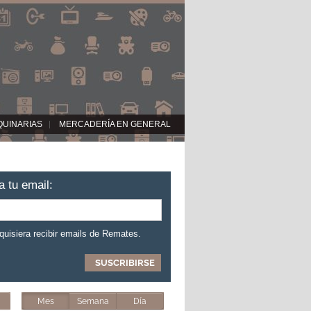
QUINARIAS
MERCADERÍA EN GENERAL
a tu email:
 quisiera recibir emails de Remates.
Mes
Semana
Día