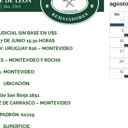
agosto
lun.
27
3
UDICIAL SIN BASE EN U$S
7 DE JUNIO 15:30 HORAS
10
– AV. URUGUAY 826 – MONTEVIDEO
17
ES – MONTEVIDEO Y ROCHA
24
1. MONTEVIDEO:
31
UBICACIÓN:
lle San Borja 2851
Z DE CARRASCO – MONTEVIDEO
PADRÓN: 60729
SUPERFICIE: