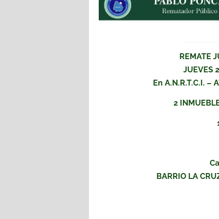
REMATE J
JUEVES 2
En A.N.R.T.C.I. 
2 INMUEBL
Ca
BARRIO LA CRU