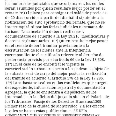
los honorarios judiciales que se originaren, los cuales
serán asumidos por quien resultare mejor postor en el
remate. 9º) El plazo para consignar el saldo de precio es
de 20 días corridos a partir del día hábil siguiente a la
notificación del auto aprobatorio del remate, que no se
interrumpirá ni por las ferias judiciales ni semana de
turismo. La cancelación deberá realizarse y
documentarse de acuerdo a la Ley 19.210, modificativas y
decretos reglamentarios. 10º) Quien resulte mejor postor
en el remate deberá tramitar previamente a la
escrituración de los bienes ante la Intendencia
correspondiente el certificado referente al derecho de
preferencia previsto por el artículo 66 de la Ley 18.308.
11º) En el caso de no encontrarse vigente la
caracterización urbana respecto a los padrones objeto de
la subasta, será de cargo del mejor postor la realización
del trámite de acuerdo al artículo 178 de la Ley 17.296.
12º) La subasta se realiza en las condiciones que surgen
del expediente, información registral y documentación
agregada, la que se encuentra a disposición de los
interesados en la oficina del juzgado sito en el Palacio de
los Tribunales, Pasaje de los Derechos Humanos1309
Primer Piso de la ciudad de Montevideo. Y a los efectos
legales se hacen estas publicaciones. SE DEJA
CONSTANCIA QUE SE EXPIDE EL PRESENTE EJEMPLAR