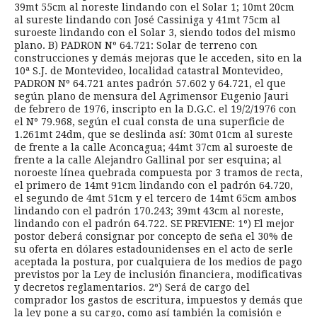
39mt 55cm al noreste lindando con el Solar 1; 10mt 20cm
al sureste lindando con José Cassiniga y 41mt 75cm al
suroeste lindando con el Solar 3, siendo todos del mismo
plano. B) PADRON Nº 64.721: Solar de terreno con
construcciones y demás mejoras que le acceden, sito en la
10ª S.J. de Montevideo, localidad catastral Montevideo,
PADRON Nº 64.721 antes padrón 57.602 y 64.721, el que
según plano de mensura del Agrimensor Eugenio Jauri
de febrero de 1976, inscripto en la D.G.C. el 19/2/1976 con
el Nº 79.968, según el cual consta de una superficie de
1.261mt 24dm, que se deslinda así: 30mt 01cm al sureste
de frente a la calle Aconcagua; 44mt 37cm al suroeste de
frente a la calle Alejandro Gallinal por ser esquina; al
noroeste línea quebrada compuesta por 3 tramos de recta,
el primero de 14mt 91cm lindando con el padrón 64.720,
el segundo de 4mt 51cm y el tercero de 14mt 65cm ambos
lindando con el padrón 170.243; 39mt 43cm al noreste,
lindando con el padrón 64.722. SE PREVIENE: 1º) El mejor
postor deberá consignar por concepto de seña el 30% de
su oferta en dólares estadounidenses en el acto de serle
aceptada la postura, por cualquiera de los medios de pago
previstos por la Ley de inclusión financiera, modificativas
y decretos reglamentarios. 2º) Será de cargo del
comprador los gastos de escritura, impuestos y demás que
la ley pone a su cargo, como así también la comisión e