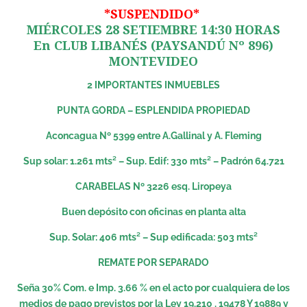
*SUSPENDIDO*
MIÉRCOLES 28 SETIEMBRE 14:30 HORAS
En CLUB LIBANÉS (PAYSANDÚ Nº 896)
MONTEVIDEO
2 IMPORTANTES INMUEBLES
PUNTA GORDA – ESPLENDIDA PROPIEDAD
Aconcagua Nº 5399 entre A.Gallinal y A. Fleming
Sup solar: 1.261 mts² – Sup. Edif: 330 mts² – Padrón 64.721
CARABELAS Nº 3226 esq. Liropeya
Buen depósito con oficinas en planta alta
Sup. Solar: 406 mts² – Sup edificada: 503 mts²
REMATE POR SEPARADO
Seña 30% Com. e Imp. 3.66 % en el acto por cualquiera de los
medios de pago previstos por la Ley 19.210 . 19478 Y 19889 y