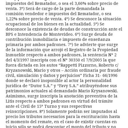
impuestos del Rematador, o sea el 3,66% sobre precio de
venta. 3º) Será de cargo de la parte demandada la
comisión vendedor e impuestos del Rematador, o sea
1,22% sobre precio de venta. 4º) Se desconoce la situación
ocupacional de los bienes en la actualidad. 5º) Se
desconoce la existencia de deudas de construcción ante el
BPS e Intendencia de Montevideo. 6º) Surge deuda de
contribución inmobiliaria e impuesto de enseñanza
primaria por ambos padrones. 7º) Se advierte que surge
de la información que arrojó el Registro de la Propiedad
Inmueble respecto a ambos padrones, la sentencia Nº 2
del 4/3/1997 inscripta con el Nº 30350 el 7/9/2005 la que
fuera dictada en los autos “Rappetti Pizzorno, Roberto c/
Kryzanowski, Mario y otros – Acción ordinaria por fraude
civil, simulación y daños y perjuicios” Ficha 31- 66/1996
donde se declaró inoponible al actor la personalidad
jurídica de “Dutor S.A.” y “Favy S.A.” atribuyéndose sus
patrimonios actuales al demandado Mario Krysanowski.
Asimismo, surge inscripta la anotación preventiva de la
Litis respecto a ambos padrones en virtud del trámite
ante el Civil de 15º Turno y sus respectivas
reinscripciones. 8º) Solamente podrán ser imputados al
precio los tributos necesarios para la escrituración hasta
el momento del remate, en el caso de existir cuentas en
juicio sólo se podrá descontar el monto del tributo y no