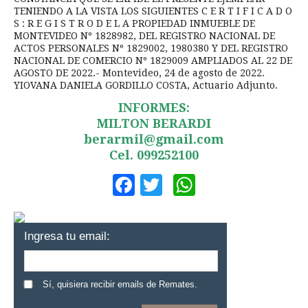
TENIENDO A LA VISTA LOS SIGUIENTES C E R T I F I C A D O
S : R E G I S T R O D E L A PROPIEDAD INMUEBLE DE
MONTEVIDEO Nº 1828982, DEL REGISTRO NACIONAL DE
ACTOS PERSONALES Nº 1829002, 1980380 Y DEL REGISTRO
NACIONAL DE COMERCIO Nº 1829009 AMPLIADOS AL 22 DE
AGOSTO DE 2022.- Montevideo, 24 de agosto de 2022.
YIOVANA DANIELA GORDILLO COSTA, Actuario Adjunto.
INFORMES:
MILTON BERARDI
berarmil@gmail.com
Cel. 099252100
Facebook
Twitter
WhatsApp
Ingresa tu email:
Sí, quisiera recibir emails de Remates.