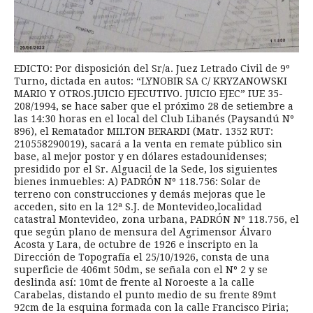
EDICTO: Por disposición del Sr/a. Juez Letrado Civil de 9º
Turno, dictada en autos: “LYNOBIR SA C/ KRYZANOWSKI
MARIO Y OTROS.JUICIO EJECUTIVO. JUICIO EJEC” IUE 35-
208/1994, se hace saber que el próximo 28 de setiembre a
las 14:30 horas en el local del Club Libanés (Paysandú Nº
896), el Rematador MILTON BERARDI (Matr. 1352 RUT:
210558290019), sacará a la venta en remate público sin
base, al mejor postor y en dólares estadounidenses;
presidido por el Sr. Alguacil de la Sede, los siguientes
bienes inmuebles: A) PADRÓN Nº 118.756: Solar de
terreno con construcciones y demás mejoras que le
acceden, sito en la 12ª S.J. de Montevideo,localidad
catastral Montevideo, zona urbana, PADRÓN Nº 118.756, el
que según plano de mensura del Agrimensor Álvaro
Acosta y Lara, de octubre de 1926 e inscripto en la
Dirección de Topografía el 25/10/1926, consta de una
superficie de 406mt 50dm, se señala con el Nº 2 y se
deslinda así: 10mt de frente al Noroeste a la calle
Carabelas, distando el punto medio de su frente 89mt
92cm de la esquina formada con la calle Francisco Piria;