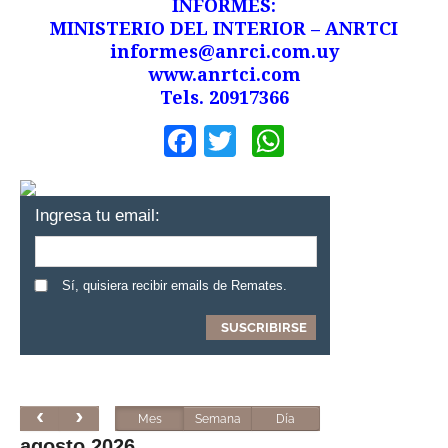
INFORMES:
MINISTERIO DEL INTERIOR – ANRTCI
informes@anrci.com.uy
www.anrtci.com
Tels. 20917366
Facebook
Twitter
WhatsApp
Ingresa tu email:
Sí, quisiera recibir emails de Remates.
Mes
Semana
Día
agosto 2026