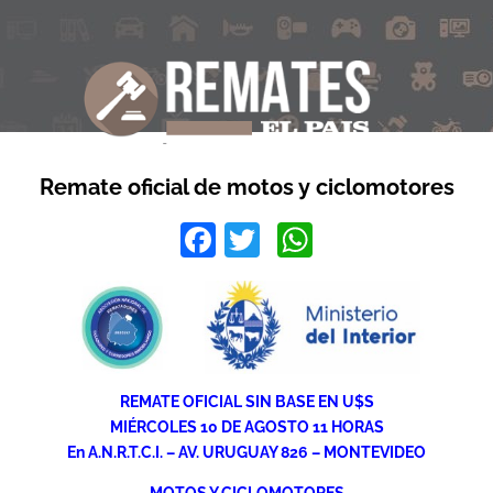
Remate oficial de motos y ciclomotores
Facebook
Twitter
WhatsApp
REMATE OFICIAL SIN BASE EN U$S
MIÉRCOLES 10 DE AGOSTO 11 HORAS
En A.N.R.T.C.I. – AV. URUGUAY 826 – MONTEVIDEO