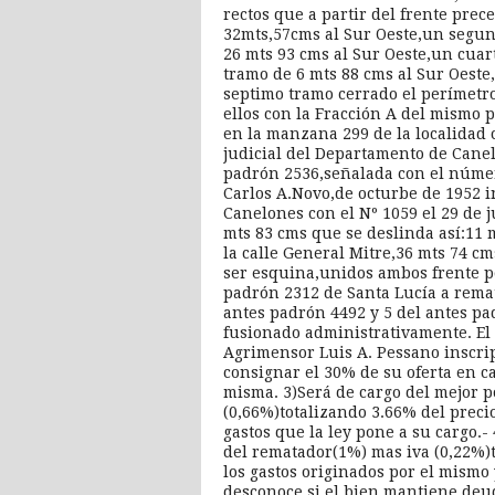
rectos que a partir del frente pre
32mts,57cms al Sur Oeste,un segun
26 mts 93 cms al Sur Oeste,un cuar
tramo de 6 mts 88 cms al Sur Oeste
septimo tramo cerrado el perímetro
ellos con la Fracción A del mismo 
en la manzana 299 de la localidad 
judicial del Departamento de Cane
padrón 2536,señalada con el númer
Carlos A.Novo,de octurbe de 1952 in
Canelones con el Nº 1059 el 29 de 
mts 83 cms que se deslinda así:11 m
la calle General Mitre,36 mts 74 cm
ser esquina,unidos ambos frente p
padrón 2312 de Santa Lucía a rema
antes padrón 4492 y 5 del antes p
fusionado administrativamente. El 
Agrimensor Luis A. Pessano inscrip
consignar el 30% de su oferta en ca
misma. 3)Será de cargo del mejor p
(0,66%)totalizando 3.66% del preci
gastos que la ley pone a su cargo.-
del rematador(1%) mas iva (0,22%)t
los gastos originados por el mismo 
desconoce si el bien mantiene deu