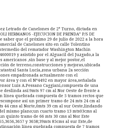
Juez Letrado de Canelones de 2° Turno, dictada en
VIOLI HERMANOS -EJECUCION DE PRENDA” P/S DE
e saber que el próximo 29 de julio de 2022 a la hora
Comercial de Canelones sito en calle Tolentino
intermedio del rematador Washington Machin
600019 y asistido por el Alguacil del Juzgado,a la
s americanos ,sin base y al mejor postor,el
cción de terreno,construcciones y mejoras,ubicada
catastral Santa Lucía,zona urbana 2a sección
elones empadronada actualmente con el
yor área y con el Nº4492 en mayor área,señalada
imensor Luis A.Pessano Caggiani,compuesta de una
e deslinda así:9mts 97 cm al Nor Oeste de frente a
n línea quebrada compuesta de 5 tramos rectos que
descompone así un primer tramo de 24 mts 24 cm al
s 44 cms al Norte,0mts 39 cm al sur Oeste,lindando
C del mismo plano;un cuarto tramo 13 mts03cms al
un quinto tramo de 66 mts 30 cms al Nor Este
5,3656,3657 y 3658;39mts 85cms al sur Este,de
continuación línea quebrada compuesta de 7 tramos