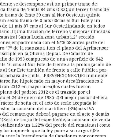
cedente se descompone así,un primer tramo de
da tramo de 10mts 84 cms O:S:O,un tercer tramo de
to tramo de 2mts 39 cms al Nor Oeste,un quinto
,un sexto tramo de 0 mts 60cms al Sur Este y un
 de 11 mts 87 cms al Sur Oeste,lindando en todos
plano. II)Una fracción de terreno y mejoras ubicadas
catastral Santa Lucía,zona urbana,2ª sección
lones,empadronada con el Nº3658,antes parte del
o “7” de la manzana 1,en el plano del Agrimensor
scripto en la Oficina Deptal. De Catastro de
julio de 1953 compuesto de una superficie de 642
ts 16 cms al Nor Este de frente a la prolongación de
s al Sur Este también de frente a calle Pública por
or ochava de 5 mts.-.PREVENCIONES:1)El inmueble
tarse fue hipotecado en mayor área(fracciones 2
adrón 2312 en mayor área)los cuales fueron
plano del padrón 2312 es el trazado por el
to el 24 de enero de 1985 2)El mejor postor deberá
rácter de seña en el acto de serle aceptada la
ostor la comisión del martillero (3%)más IVA
o del remate,que deberá pagarse en el acto y demás
 4)Será de cargo del expediente,la comisión de venta
otalizando un 1.22% del precio del remate,así como
y los impuesto que la ley pone a su cargo. 6)Se
da ante la Intendencia de Canelones por concepto