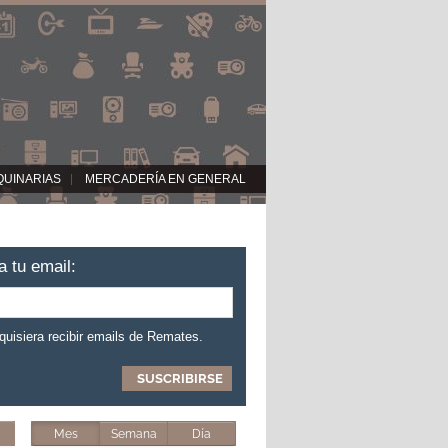
QUINARIAS
MERCADERÍA EN GENERAL
a tu email:
 quisiera recibir emails de Remates.
Mes
Semana
Día