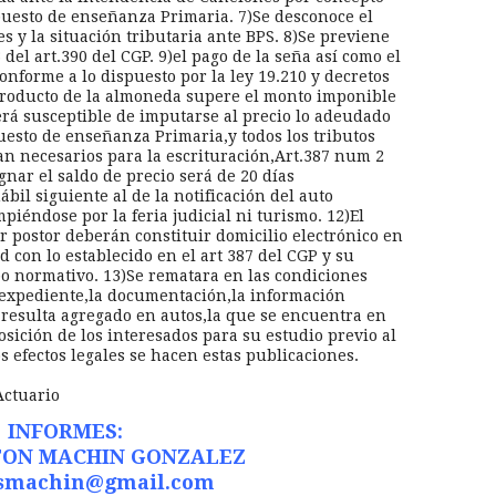
puesto de enseñanza Primaria. 7)Se desconoce el
s y la situación tributaria ante BPS. 8)Se previene
del art.390 del CGP. 9)el pago de la seña así como el
onforme a lo dispuesto por la ley 19.210 y decretos
producto de la almoneda supere el monto imponible
Será susceptible de imputarse al precio lo adeudado
esto de enseñanza Primaria,y todos los tributos
n necesarios para la escrituración,Art.387 num 2
gnar el saldo de precio será de 20 días
ábil siguiente al de la notificación del auto
iéndose por la feria judicial ni turismo. 12)El
 postor deberán constituir domicilio electrónico en
d con lo establecido en el art 387 del CGP y su
o normativo. 13)Se rematara en las condiciones
l expediente,la documentación,la información
e resulta agregado en autos,la que se encuentra en
osición de los interesados para su estudio previo al
s efectos legales se hacen estas publicaciones.
ctuario
INFORMES:
ON MACHIN GONZALEZ
smachin@gmail.com