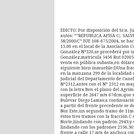
EDICTO: Por disposición del Sr/a. 
autos: “”REPUBLICA AFISA C/. SAL
58/2000/C” IUE 168-675/2004, se hac
15.00 en el local de la Asociación 
González Nº320,se procederá por 
González,matricula 5456 Rut 020054
venta en pública subasta,en dólare
siguiente bien inmueble:I)Una fra
en la manzana 299 de la localidad 
judicial del Departamento de Can
Nº2312,antes con el Nº 2312 en ma
con la letra Ben el plano del Agr
superficie de 2647 mts 67dcm,que s
Bulevar Diego Lamas;a continuació
a partir del frente precedente se 
Nor Este,un segundo tramo de 11mt
éstos tres tramos con la fracción 
Norte,lindando con padrón 2943;y 
lindando con los padrones 2536,365
frente a calle 17 mts de ancho;a 