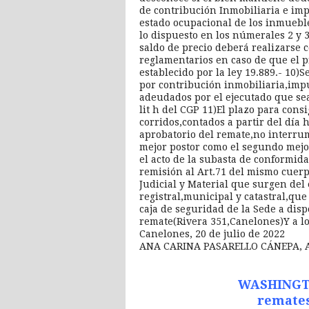
de contribución Inmobiliaria e im
estado ocupacional de los inmueble
lo dispuesto en los númerales 2 y 3 
saldo de precio deberá realizarse c
reglamentarios en caso de que el 
establecido por la ley 19.889.- 10)
por contribución inmobiliaria,impu
adeudados por el ejecutado que sea
lit h del CGP 11)El plazo para consi
corridos,contados a partir del día h
aprobatorio del remate,no interrump
mejor postor como el segundo mejor
el acto de la subasta de conformida
remisión al Art.71 del mismo cuerp
Judicial y Material que surgen de
registral,municipal y catastral,qu
caja de seguridad de la Sede a disp
remate(Rivera 351,Canelones)Y a lo
Canelones, 20 de julio de 2022
ANA CARINA PASARELLO CÁNEPA, A
WASHINGT
remate