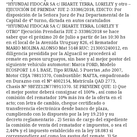
“HYUNDAI FIDOCAR SA c/ IRIARTE TERRA, LORELEY y otro –
EJECUCIÓN DE PRENDA” IUE 2-33386/2018, EDICTO: Por
disposición de la Señora Juez de Paz Departamental de la
Capital de 4° turno, dictada en autos caratulados
“HYUNDAI FIDOCAR SA C/ IRIARTE TERRA, LORELEY Y
OTRO” Ejecución Prendaria IUE 2-33386/2018 se hace
saber que el próximo 20 de Julio a partir de las 10:30 hs
en el local de la Avenida Uruguay 826, el Rematador
MARIO MOLINA ALONSO Mat 5148 RUC: 213005240012, en
diligencia presidida por la Alguacil se procederá al
remate en pesos uruguayos, sin base y al mejor postor del
siguiente vehículo automotor: Marca FORD, Modelo
ECOSPORT 1.6 L BASE, Tipo RURAL 5 Puertas ,año 2007,
Motor CDJA 78815370, Combustible: NAFTA, empadronado
en Durazno con el Nº 4002154, Matrícula QAD 2773,
Chasis Nº 9BFZE12N778915370. SE PREVIENE QUE: 1) Que
el mejor postor deberá consignar el 100% , así como la
comisión del rematador 10% más iva de la oferta en el
acto; con letra de cambio, cheque certificado o
transferencia electrónica desde banco de plaza,
cumpliendo con lo dispuesto por la ley 19.210 y su
decreto reglamentario . 2) Serán de cargo del expediente
la comisión de venta del rematador e impuestos, o sea el
2,44% y el impuesto establecido en la ley 18.083 si
correspondiere así como los gastos del remate. 3) Se