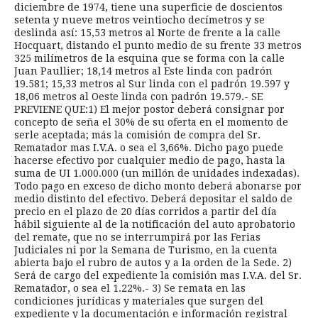
diciembre de 1974, tiene una superficie de doscientos
setenta y nueve metros veintiocho decímetros y se
deslinda así: 15,53 metros al Norte de frente a la calle
Hocquart, distando el punto medio de su frente 33 metros
325 milímetros de la esquina que se forma con la calle
Juan Paullier; 18,14 metros al Este linda con padrón
19.581; 15,33 metros al Sur linda con el padrón 19.597 y
18,06 metros al Oeste linda con padrón 19.579.- SE
PREVIENE QUE:1) El mejor postor deberá consignar por
concepto de seña el 30% de su oferta en el momento de
serle aceptada; más la comisión de compra del Sr.
Rematador mas I.V.A. o sea el 3,66%. Dicho pago puede
hacerse efectivo por cualquier medio de pago, hasta la
suma de UI 1.000.000 (un millón de unidades indexadas).
Todo pago en exceso de dicho monto deberá abonarse por
medio distinto del efectivo. Deberá depositar el saldo de
precio en el plazo de 20 días corridos a partir del día
hábil siguiente al de la notificación del auto aprobatorio
del remate, que no se interrumpirá por las Ferias
Judiciales ni por la Semana de Turismo, en la cuenta
abierta bajo el rubro de autos y a la orden de la Sede. 2)
Será de cargo del expediente la comisión mas I.V.A. del Sr.
Rematador, o sea el 1.22%.- 3) Se remata en las
condiciones jurídicas y materiales que surgen del
expediente y la documentación e información registral