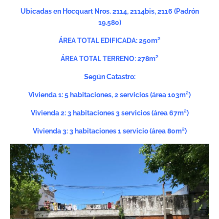
Ubicadas en Hocquart Nros. 2114, 2114bis, 2116 (Padrón
19.580)
ÁREA TOTAL EDIFICADA: 250m²
ÁREA TOTAL TERRENO: 278m²
Según Catastro:
Vivienda 1: 5 habitaciones, 2 servicios (área 103m²)
Vivienda 2: 3 habitaciones 3 servicios (área 67m²)
Vivienda 3: 3 habitaciones 1 servicio (área 80m²)