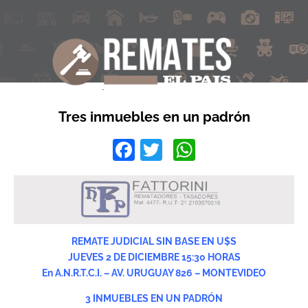
Tres inmuebles en un padrón
Facebook
Twitter
WhatsApp
REMATE JUDICIAL SIN BASE EN U$S
JUEVES 2 DE DICIEMBRE 15:30 HORAS
En A.N.R.T.C.I. – AV. URUGUAY 826 – MONTEVIDEO
3 INMUEBLES EN UN PADRÓN