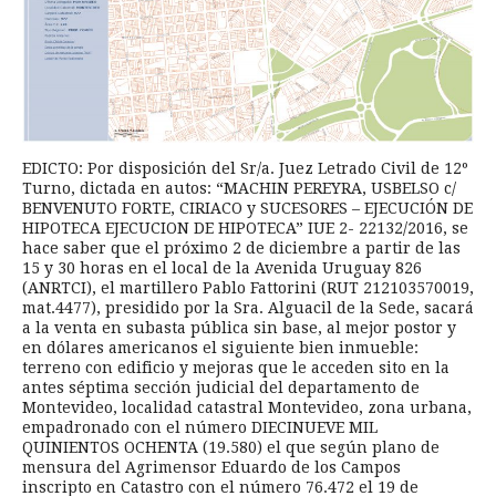
EDICTO: Por disposición del Sr/a. Juez Letrado Civil de 12º
Turno, dictada en autos: “MACHIN PEREYRA, USBELSO c/
BENVENUTO FORTE, CIRIACO y SUCESORES – EJECUCIÓN DE
HIPOTECA EJECUCION DE HIPOTECA” IUE 2- 22132/2016, se
hace saber que el próximo 2 de diciembre a partir de las
15 y 30 horas en el local de la Avenida Uruguay 826
(ANRTCI), el martillero Pablo Fattorini (RUT 212103570019,
mat.4477), presidido por la Sra. Alguacil de la Sede, sacará
a la venta en subasta pública sin base, al mejor postor y
en dólares americanos el siguiente bien inmueble:
terreno con edificio y mejoras que le acceden sito en la
antes séptima sección judicial del departamento de
Montevideo, localidad catastral Montevideo, zona urbana,
empadronado con el número DIECINUEVE MIL
QUINIENTOS OCHENTA (19.580) el que según plano de
mensura del Agrimensor Eduardo de los Campos
inscripto en Catastro con el número 76.472 el 19 de