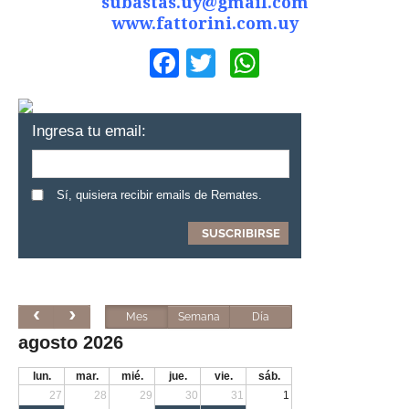
subastas.uy@gmail.com
www.fattorini.com.uy
Facebook
Twitter
WhatsApp
Ingresa tu email:
Sí, quisiera recibir emails de Remates.
Mes
Semana
Día
agosto 2026
lun.
mar.
mié.
jue.
vie.
sáb.
27
28
29
30
31
1