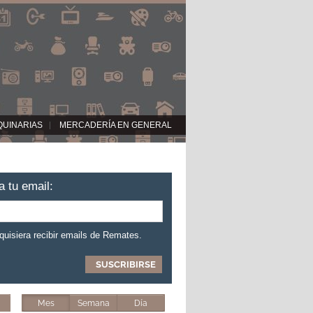
QUINARIAS
MERCADERÍA EN GENERAL
a tu email:
 quisiera recibir emails de Remates.
Mes
Semana
Día