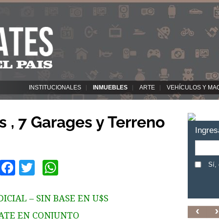
INSTITUCIONALES
INMUEBLES
ARTE
VEHÍCULOS Y MA
 , 7 Garages y Terreno
Ingres
Facebook
Twitter
WhatsApp
Sí,
ICIAL – SIN BASE EN U$S
ATE EN CONJUNTO