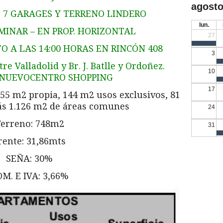
agosto
 7 GARAGES Y TERRENO LINDERO
lun.
RMINAR – EN PROP. HORIZONTAL
27
O A LAS 14:00 HORAS EN RINCÓN 408
3
re Valladolid y Br. J. Batlle y Ordoñez.
10
 NUEVOCENTRO SHOPPING
17
955 m2 propia, 144 m2 usos exclusivos, 81
ás 1.126 m2 de áreas comunes
24
erreno: 748m2
31
rente: 31,86mts
SEÑA: 30%
M. E IVA: 3,66%