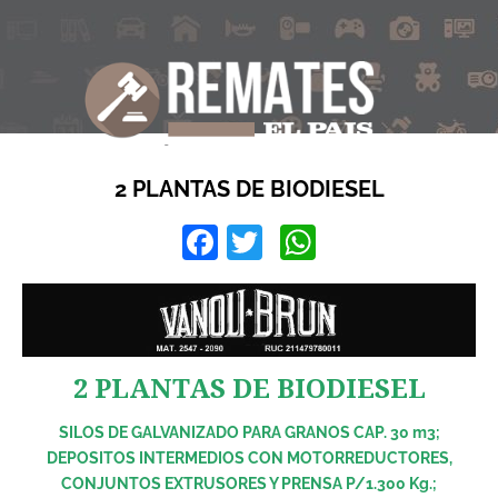
2 PLANTAS DE BIODIESEL
Facebook
Twitter
WhatsApp
2 PLANTAS DE BIODIESEL
SILOS DE GALVANIZADO PARA GRANOS CAP. 30 m3;
DEPOSITOS INTERMEDIOS CON MOTORREDUCTORES,
CONJUNTOS EXTRUSORES Y PRENSA P/1.300 Kg.;