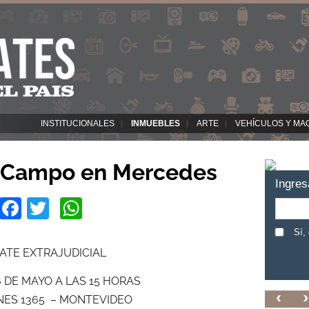
INSTITUCIONALES
INMUEBLES
ARTE
VEHÍCULOS Y MA
e Campo en Mercedes
Ingres
Facebook
Twitter
WhatsApp
Sí,
ATE EXTRAJUDICIAL
 DE MAYO A LAS 15 HORAS
NES 1365 – MONTEVIDEO