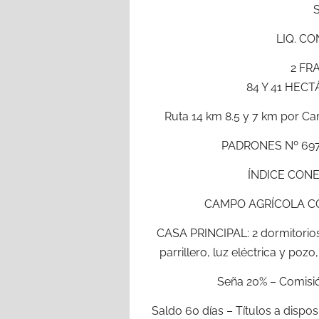
LIQ. C
2 FR
84 Y 41 HEC
Ruta 14 km 8.5 y 7 km por C
PADRONES Nº 697 y
ÍNDICE CONEA
CAMPO AGRÍCOLA C
CASA PRINCIPAL: 2 dormitorios
parrillero, luz eléctrica y poz
Seña 20% – Comisió
Saldo 60 días – Títulos a dispos