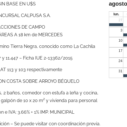
agosto
SIN BASE EN U$S
lun.
ONCURSAL CALPUSA S.A.
27
ACCIONES DE CAMPO
3
TÁREAS A 18 km de MERCEDES
10
amino Tierra Negra, conocido como La Cachila
17
 11.447 – Ficha IUE 2-13362/2015
24
T 113 y 103 respectivamente
31
ON COSTA SOBRE ARROYO BÉQUELO
, 2 baños, comedor con estufa a leña y cocina,
o, galpón de 10 x 20 m² y vivienda para personal
n e IVA: 3.66% + 1% IMP. MUNICIPAL
ición – Se puede visitar con coordinación previa.