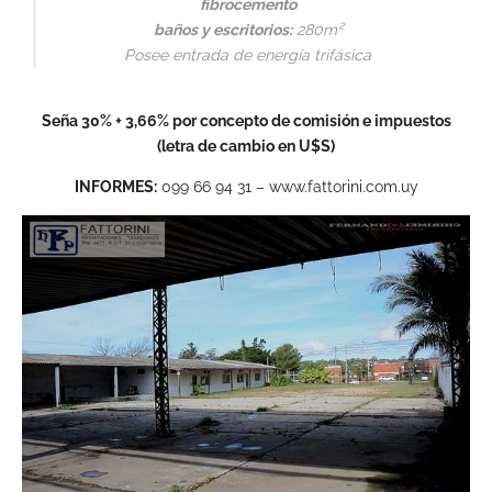
fibrocemento
baños y escritorios:
280m²
Posee entrada de energía trifásica
Seña 30% + 3,66% por concepto de comisión e impuestos
(letra de cambio en U$S)
INFORMES:
099 66 94 31 – www.fattorini.com.uy