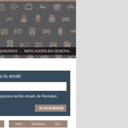
QUINARIAS
MERCADERÍA EN GENERAL
a tu email:
 quisiera recibir emails de Remates.
Mes
Semana
Día