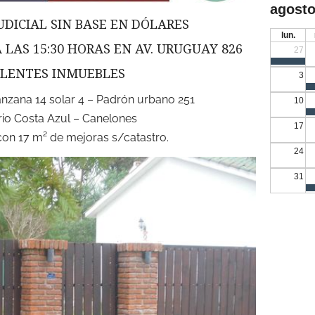
agosto
DICIAL SIN BASE EN DÓLARES
lun.
 LAS 15:30 HORAS EN AV. URUGUAY 826
27
ELENTES INMUEBLES
3
nzana 14 solar 4 – Padrón urbano 251
10
rio Costa Azul – Canelones
17
con 17 m² de mejoras s/catastro.
24
31