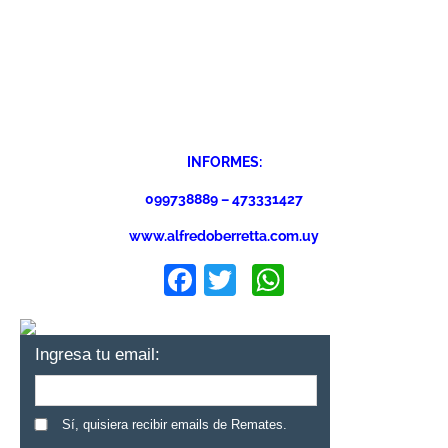
INFORMES:
099738889 – 473331427
www.alfredoberretta.com.uy
Facebook
Twitter
WhatsApp
Ingresa tu email:
Sí, quisiera recibir emails de Remates.