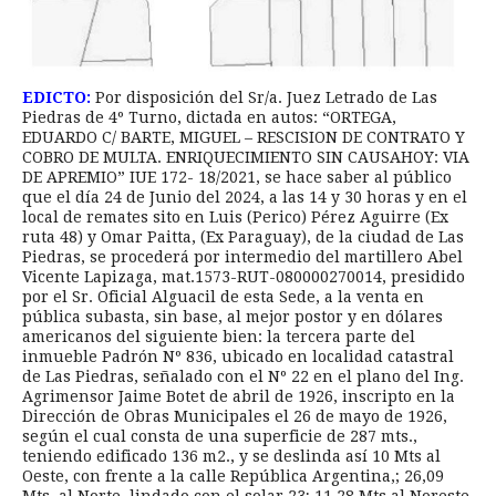
EDICTO:
Por disposición del Sr/a. Juez Letrado de Las
Piedras de 4º Turno, dictada en autos: “ORTEGA,
EDUARDO C/ BARTE, MIGUEL – RESCISION DE CONTRATO Y
COBRO DE MULTA. ENRIQUECIMIENTO SIN CAUSAHOY: VIA
DE APREMIO” IUE 172- 18/2021, se hace saber al público
que el día 24 de Junio del 2024, a las 14 y 30 horas y en el
local de remates sito en Luis (Perico) Pérez Aguirre (Ex
ruta 48) y Omar Paitta, (Ex Paraguay), de la ciudad de Las
Piedras, se procederá por intermedio del martillero Abel
Vicente Lapizaga, mat.1573-RUT-080000270014, presidido
por el Sr. Oficial Alguacil de esta Sede, a la venta en
pública subasta, sin base, al mejor postor y en dólares
americanos del siguiente bien: la tercera parte del
inmueble Padrón Nº 836, ubicado en localidad catastral
de Las Piedras, señalado con el Nº 22 en el plano del Ing.
Agrimensor Jaime Botet de abril de 1926, inscripto en la
Dirección de Obras Municipales el 26 de mayo de 1926,
según el cual consta de una superficie de 287 mts.,
teniendo edificado 136 m2., y se deslinda así 10 Mts al
Oeste, con frente a la calle República Argentina,; 26,09