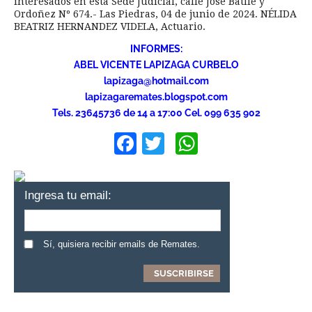
interesados en esta Sede Judicial, calle José Batlle y
Ordoñez Nº 674.- Las Piedras, 04 de junio de 2024. NÉLIDA
BEATRIZ HERNANDEZ VIDELA, Actuario.
INFORMES:
ABEL VICENTE LAPIZAGA CURBELO
lapizaga@hotmail.com
lapizagaremates.blogspot.com
Tels. 23645736 de 14 a 17:00 Cel. 099 635 902
Facebook
Twitter
WhatsApp
Ingresa tu email:
Sí, quisiera recibir emails de Remates.