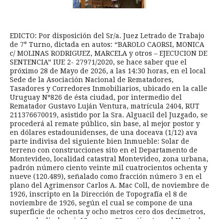
EDICTO: Por disposición del Sr/a. Juez Letrado de Trabajo
de 7° Turno, dictada en autos: “BAROLO CAORSI, MONICA
c/ MOLINAS RODRIGUEZ, MARCELA y otros – EJECUCION DE
SENTENCIA” IUE 2- 27971/2020, se hace saber que el
próximo 28 de Mayo de 2026, a las 14:30 horas, en el local
Sede de la Asociación Nacional de Rematadores,
Tasadores y Corredores Inmobiliarios, ubicado en la calle
Uruguay Nº826 de ésta ciudad, por intermedio del
Rematador Gustavo Luján Ventura, matrícula 2404, RUT
211376670019, asistido por la Sra. Alguacil del Juzgado, se
procederá al remate público, sin base, al mejor postor y
en dólares estadounidenses, de una doceava (1/12) ava
parte indivisa del siguiente bien Inmueble: Solar de
terreno con construcciones sito en el Departamento de
Montevideo, localidad catastral Montevideo, zona urbana,
padrón número ciento veinte mil cuatrocientos ochenta y
nueve (120.489), señalado como fracción número 3 en el
plano del Agrimensor Carlos A. Mac Coll, de noviembre de
1926, inscripto en la Dirección de Topografía el 8 de
noviembre de 1926, según el cual se compone de una
superficie de ochenta y ocho metros cero dos decímetros,