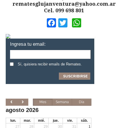
rematesglujanventura@yahoo.com.ar
Cel. 099 698 801
Facebook
Twitter
WhatsApp
Ingresa tu email:
Sí, quisiera recibir emails de Remates.
Mes
Semana
Día
agosto 2026
lun.
mar.
mié.
jue.
vie.
sáb.
27
28
29
30
31
1