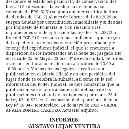
desconoce el estado ocupacional y de conservación del
bien. 5) Se desconoce la existencia de deudas por
concepto de BPS. 6) No se pudo obtener certificado libre
de deudas de OSE. 7) Al mes de Febrero del año 2025 no
surgen deudas por Contribución Inmobiliaria y sí deudas
por Impuesto de Primaria. 8) Con relación a las
imputaciones son de aplicación las legales- Art.387.2 in
fine del CGP. 9) Se remata en las condiciones que surgen
del expediente y de la documentación presentada que
emerge del expediente judicial, el que se encuentra a
disposición de los interesados en la Sede del Juzgado sito
en la calle 25 de Mayo 523 piso 4º de esta ciudad, de lunes
a viernes en horario de atención al público de 13:00 a
18:00 horas. Y a los efectos legales se realiza una
publicación en el Diario Oficial y en otro periódico del
lugar donde se celebra la subasta, así como en la red
informática del Poder Judicial. Se deja constancia que la
publicación se encuentra exonerada del pago de las
publicaciones en virtud de lo dispuesto por el art. 28 de
la Ley N° 18.572, en la redacción dada por el art. 8 de la
Ley N° 18.847. Montevideo, 14 de mayo de 2026 – CAROL
ANALÍA ROMERO CARDOZO, Actuario Adjunto.
INFORMES:
GUSTAVO LUJAN VENTURA