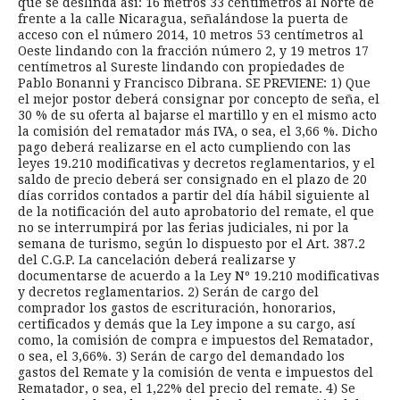
que se deslinda así: 16 metros 33 centímetros al Norte de
frente a la calle Nicaragua, señalándose la puerta de
acceso con el número 2014, 10 metros 53 centímetros al
Oeste lindando con la fracción número 2, y 19 metros 17
centímetros al Sureste lindando con propiedades de
Pablo Bonanni y Francisco Dibrana. SE PREVIENE: 1) Que
el mejor postor deberá consignar por concepto de seña, el
30 % de su oferta al bajarse el martillo y en el mismo acto
la comisión del rematador más IVA, o sea, el 3,66 %. Dicho
pago deberá realizarse en el acto cumpliendo con las
leyes 19.210 modificativas y decretos reglamentarios, y el
saldo de precio deberá ser consignado en el plazo de 20
días corridos contados a partir del día hábil siguiente al
de la notificación del auto aprobatorio del remate, el que
no se interrumpirá por las ferias judiciales, ni por la
semana de turismo, según lo dispuesto por el Art. 387.2
del C.G.P. La cancelación deberá realizarse y
documentarse de acuerdo a la Ley Nº 19.210 modificativas
y decretos reglamentarios. 2) Serán de cargo del
comprador los gastos de escrituración, honorarios,
certificados y demás que la Ley impone a su cargo, así
como, la comisión de compra e impuestos del Rematador,
o sea, el 3,66%. 3) Serán de cargo del demandado los
gastos del Remate y la comisión de venta e impuestos del
Rematador, o sea, el 1,22% del precio del remate. 4) Se