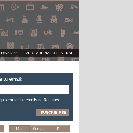
QUINARIAS
MERCADERÍA EN GENERAL
a tu email:
 quisiera recibir emails de Remates.
Mes
Semana
Día