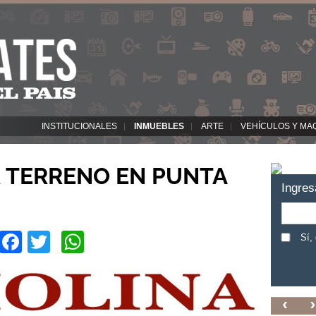
INSTITUCIONALES
INMUEBLES
ARTE
VEHÍCULOS Y MA
 TERRENO EN PUNTA
Ingres
Facebook
Twitter
WhatsApp
Sí,