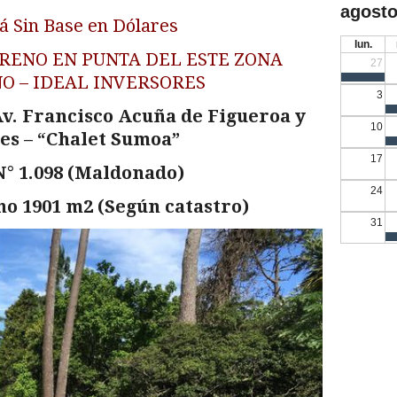
agosto
 Sin Base en Dólares
lun.
RENO EN PUNTA DEL ESTE ZONA
27
O – IDEAL INVERSORES
3
v. Francisco Acuña de Figueroa y
10
es – “Chalet Sumoa”
17
° 1.098 (Maldonado)
24
o 1901 m2 (Según catastro)
31