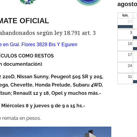
agosto
lun.
MATE OFICIAL
27
abandonados según ley 18.791 art. 3
3
10
 en Gral. Flores 3828 Bis Y Eguren
17
HÍCULOS COMO RESTOS
in documentación)
24
 220D, Nissan Sunny, Peugeot 505 SR y 205,
31
Mega, Chevette, Honda Prelude, Subaru 4WD,
atsun; Renault 12 y 18, Opel y muchos más.-
 Miércoles 8 y jueves 9 de 9 a 15 hs.-
 remata en pesos.