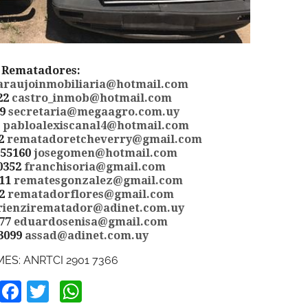
Rematadores:
araujoinmobiliaria@hotmail.com
22
castro_inmob@hotmail.com
19
secretaria@megaagro.com.uy
0
pabloalexiscanal4@hotmail.com
72
rematadoretcheverry@gmail.com
455160
josegomen@hotmail.com
0352
franchisoria@gmail.com
511
rematesgonzalez@gmail.com
12
rematadorflores@gmail.com
rienzirematador@adinet.com.uy
377
eduardosenisa@gmail.com
 3099
assad@adinet.com.uy
ES: ANRTCI 2901 7366
Facebook
Twitter
WhatsApp