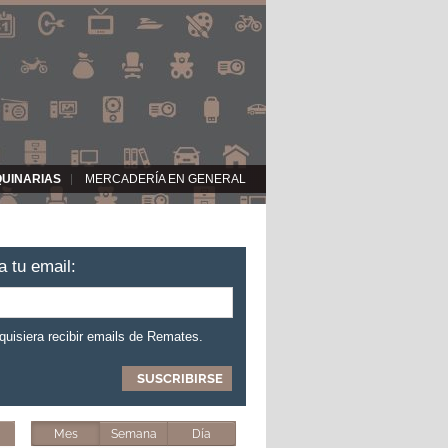
QUINARIAS
MERCADERÍA EN GENERAL
a tu email:
 quisiera recibir emails de Remates.
Mes
Semana
Día