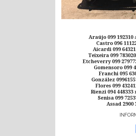
Araújo 099 192310
Castro 096 1112
Aicardi 099 6432
Teixeira 099 78302
Etcheverry 099 2797
Gomensoro 099 
Franchi 095 63
González 099615
Flores 099 4324
Rienzi 094 448333
Senisa 099 725
Assad 2900
INFORM