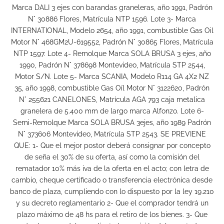
Marca DALI 3 ejes con barandas graneleras, año 1991, Padrón
N° 30886 Flores, Matrícula NTP 1596. Lote 3- Marca
INTERNATIONAL, Modelo 2654, año 1991, combustible Gas Oil
Motor N° 468GM2U-619552, Padrón N° 30865 Flores, Matrícula
NTP 1597. Lote 4- Remolque Marca SOLA BRUSA 3 ejes, año
1990, Padrón N° 378698 Montevideo, Matrícula STP 2544,
Motor S/N. Lote 5- Marca SCANIA, Modelo R114 GA 4X2 NZ
35, año 1998, combustible Gas Oíl Motor N° 3122620, Padrón
N° 255621 CANELONES, Matrícula AGA 793 caja metalica
granelera de 5.400 mm de largo marca Alfonzo. Lote 6-
Semi-Remolque Marca SOLA BRUSA 3ejes, año 1989 Padrón
N° 373606 Montevideo, Matrícula STP 2543. SE PREVIENE
QUE: 1- Que el mejor postor deberá consignar por concepto
de seña el 30% de su oferta, así como la comisión del
rematador 10% más iva de la oferta en el acto; con letra de
cambio, cheque certificado o transferencia electrónica desde
banco de plaza, cumpliendo con lo dispuesto por la ley 19.210
y su decreto reglamentario 2- Que el comprador tendrá un
plazo máximo de 48 hs para el retiro de los bienes. 3- Que