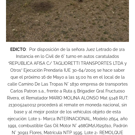
EDICTO
: Por disposición de la señora Juez Letrado de 1ra
Instancia en lo Civil de 6° turno en autos caratulados
“REPUBLICA AFISA C/ TAGLIORETTI TRANSPORTES LTDA y
Otros” Ejecución Prendaria IUE 30-64/2005 se hace saber
que el próximo 16 de Mayo a las 15:00 hs en el local de la
calle Camino De Las Tropas N° 1830 empresa de transportes
Carlos Patron s.a., frente a Ruta 5 Brigadier Gral Fructuoso
Rivera, el Rematador MARIO MOLINA ALONSO Mat 5148 RUT:
213005240012 procederá al remate en moneda nacional, sin
base y al mejor postor de los vehículos objeto de esta
ejecución: Lote 1- Marca INTERNACIONAL, Modelo 2654, año
1991, combustible Gas Oil Motor N° 468GM2U625610, Padrón
N° 30911 Flores, Matrícula NTP 1595. Lote 2- REMOLQUE