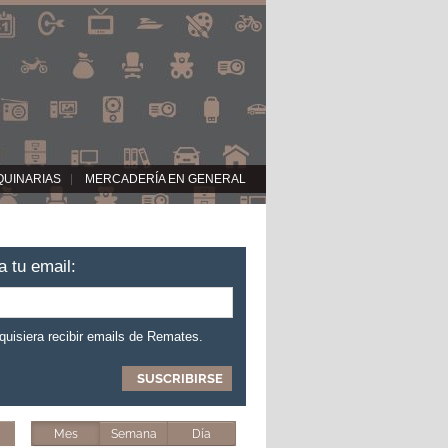
QUINARIAS
MERCADERÍA EN GENERAL
a tu email:
 quisiera recibir emails de Remates.
Mes
Semana
Día