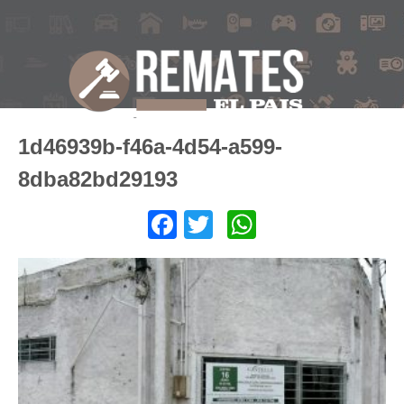
1d46939b-f46a-4d54-a599-
8dba82bd29193
Facebook
Twitter
WhatsApp