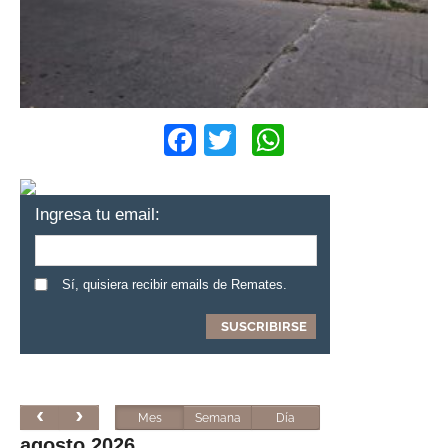
Facebook
Twitter
WhatsApp
Ingresa tu email:
Sí, quisiera recibir emails de Remates.
Mes
Semana
Día
agosto 2026