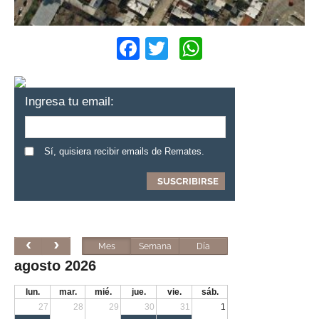
Facebook
Twitter
WhatsApp
Ingresa tu email:
Sí, quisiera recibir emails de Remates.
Mes
Semana
Día
agosto 2026
lun.
mar.
mié.
jue.
vie.
sáb.
27
28
29
30
31
1