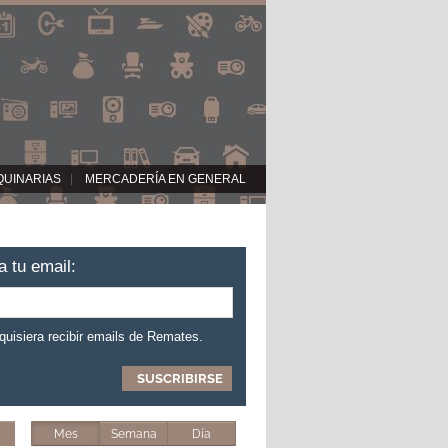
QUINARIAS
MERCADERÍA EN GENERAL
a tu email:
 quisiera recibir emails de Remates.
Mes
Semana
Día