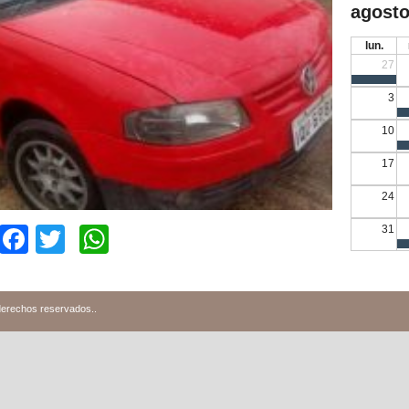
agosto
lun.
27
3
10
17
24
Facebook
Twitter
WhatsApp
31
derechos reservados.
.