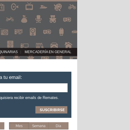
QUINARIAS
MERCADERÍA EN GENERAL
a tu email:
 quisiera recibir emails de Remates.
Mes
Semana
Día