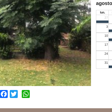
agosto
lun.
27
3
10
17
24
31
Facebook
Twitter
WhatsApp