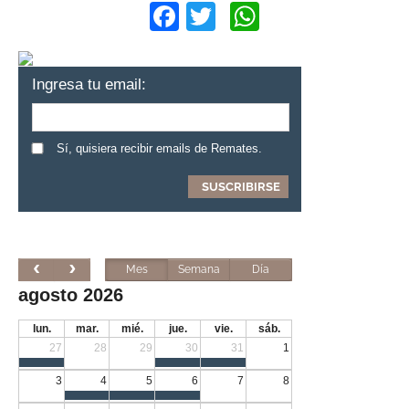
Facebook
Twitter
WhatsApp
Ingresa tu email:
Sí, quisiera recibir emails de Remates.
Mes
Semana
Día
agosto 2026
lun.
mar.
mié.
jue.
vie.
sáb.
27
28
29
30
31
1
3
4
5
6
7
8