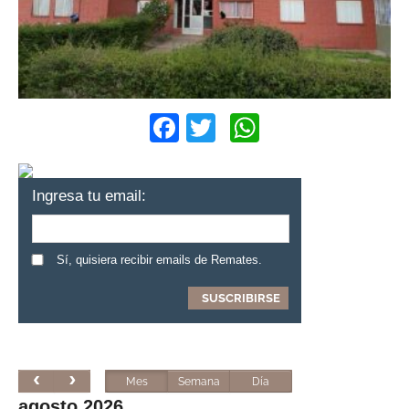
Facebook
Twitter
WhatsApp
Ingresa tu email:
Sí, quisiera recibir emails de Remates.
Mes
Semana
Día
agosto 2026