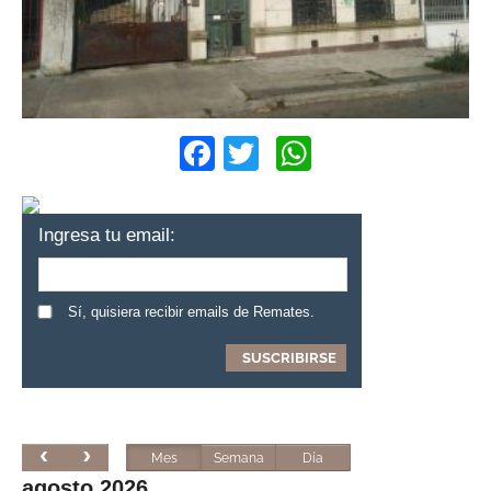
Facebook
Twitter
WhatsApp
Ingresa tu email:
Sí, quisiera recibir emails de Remates.
Mes
Semana
Día
agosto 2026