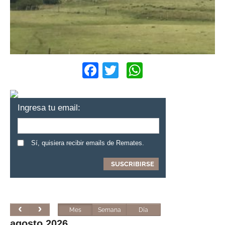
Facebook
Twitter
WhatsApp
Ingresa tu email:
Sí, quisiera recibir emails de Remates.
Mes
Semana
Día
agosto 2026