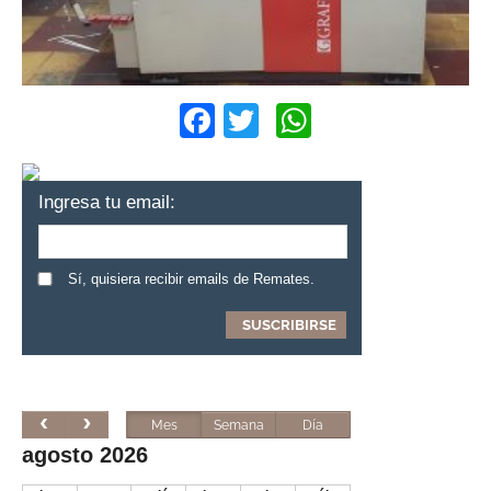
Facebook
Twitter
WhatsApp
Ingresa tu email:
Sí, quisiera recibir emails de Remates.
Mes
Semana
Día
agosto 2026