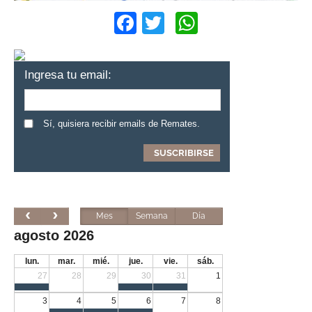
Facebook
Twitter
WhatsApp
Ingresa tu email:
Sí, quisiera recibir emails de Remates.
Mes
Semana
Día
agosto 2026
lun.
mar.
mié.
jue.
vie.
sáb.
27
28
29
30
31
1
3
4
5
6
7
8