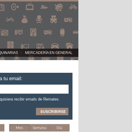
QUINARIAS
MERCADERÍA EN GENERAL
a tu email:
 quisiera recibir emails de Remates.
Mes
Semana
Día