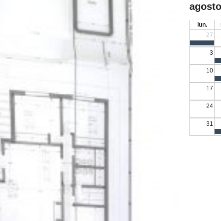
agosto
lun.
27
3
10
17
24
31