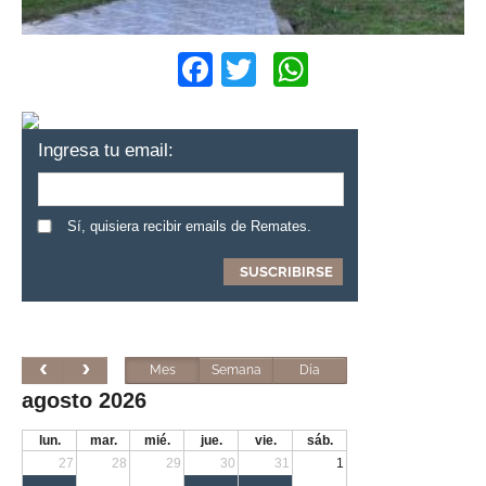
Facebook
Twitter
WhatsApp
Ingresa tu email:
Sí, quisiera recibir emails de Remates.
Mes
Semana
Día
agosto 2026
lun.
mar.
mié.
jue.
vie.
sáb.
27
28
29
30
31
1