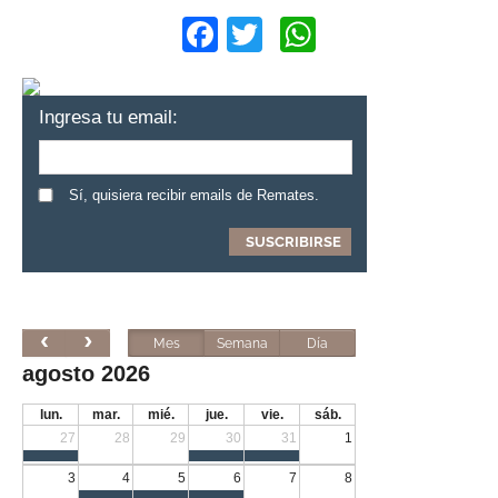
Facebook
Twitter
WhatsApp
Ingresa tu email:
Sí, quisiera recibir emails de Remates.
Mes
Semana
Día
agosto 2026
lun.
mar.
mié.
jue.
vie.
sáb.
27
28
29
30
31
1
3
4
5
6
7
8