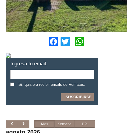
Facebook
Twitter
WhatsApp
Ingresa tu email:
Sí, quisiera recibir emails de Remates.
Mes
Semana
Día
agosto 2026