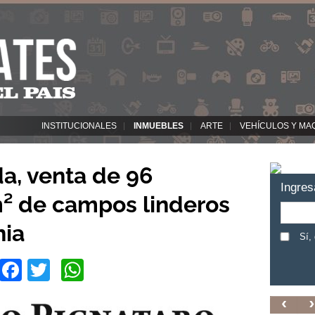
INSTITUCIONALES
INMUEBLES
ARTE
VEHÍCULOS Y MA
da, venta de 96
Ingres
² de campos linderos
nia
Sí,
Facebook
Twitter
WhatsApp