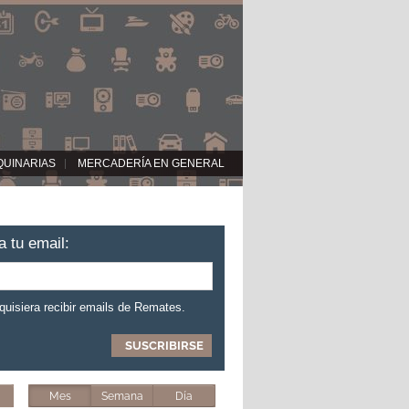
QUINARIAS
MERCADERÍA EN GENERAL
a tu email:
 quisiera recibir emails de Remates.
Mes
Semana
Día