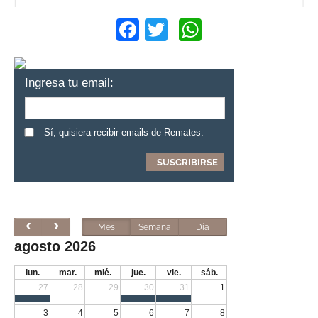
Facebook
Twitter
WhatsApp
Ingresa tu email:
Sí, quisiera recibir emails de Remates.
Mes
Semana
Día
agosto 2026
lun.
mar.
mié.
jue.
vie.
sáb.
27
28
29
30
31
1
3
4
5
6
7
8