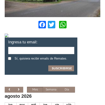
Facebook
Twitter
WhatsApp
Ingresa tu email:
Sí, quisiera recibir emails de Remates.
Mes
Semana
Día
agosto 2026
lun.
mar.
mié.
jue.
vie.
sáb.