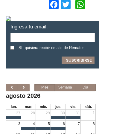
Facebook
Twitter
WhatsApp
Ingresa tu email:
Sí, quisiera recibir emails de Remates.
Mes
Semana
Día
agosto 2026
lun.
mar.
mié.
jue.
vie.
sáb.
27
28
29
30
31
1
3
4
5
6
7
8