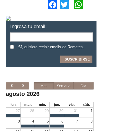
Facebook
Twitter
WhatsApp
Ingresa tu email:
Sí, quisiera recibir emails de Remates.
Mes
Semana
Día
agosto 2026
lun.
mar.
mié.
jue.
vie.
sáb.
27
28
29
30
31
1
3
4
5
6
7
8