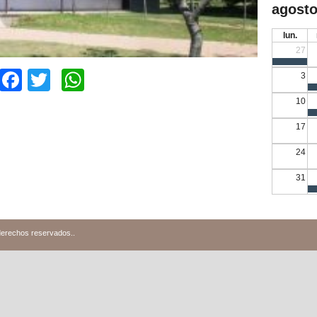
agosto
lun.
27
Facebook
Twitter
WhatsApp
3
10
17
24
31
derechos reservados.
.