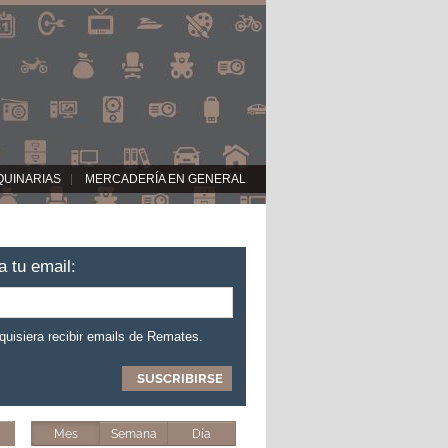
QUINARIAS
MERCADERÍA EN GENERAL
a tu email:
 quisiera recibir emails de Remates.
Mes
Semana
Día