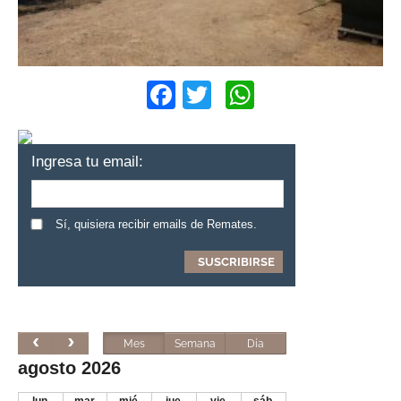
Facebook
Twitter
WhatsApp
Ingresa tu email:
Sí, quisiera recibir emails de Remates.
Mes
Semana
Día
agosto 2026