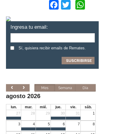
Facebook
Twitter
WhatsApp
Ingresa tu email:
Sí, quisiera recibir emails de Remates.
Mes
Semana
Día
agosto 2026
lun.
mar.
mié.
jue.
vie.
sáb.
27
28
29
30
31
1
3
4
5
6
7
8