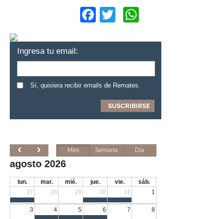
Facebook
Twitter
WhatsApp
Ingresa tu email:
Sí, quisiera recibir emails de Remates.
Mes
Semana
Día
agosto 2026
lun.
mar.
mié.
jue.
vie.
sáb.
27
28
29
30
31
1
3
4
5
6
7
8