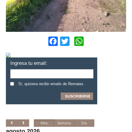
Facebook
Twitter
WhatsApp
Ingresa tu email:
Sí, quisiera recibir emails de Remates.
Mes
Semana
Día
agosto 2026