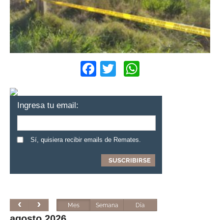
Facebook
Twitter
WhatsApp
Ingresa tu email:
Sí, quisiera recibir emails de Remates.
Mes
Semana
Día
agosto 2026