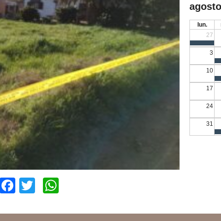
agosto
lun.
27
3
10
17
24
31
Facebook
Twitter
WhatsApp