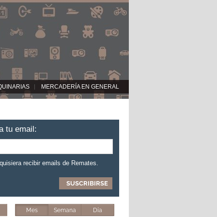
QUINARIAS
MERCADERÍA EN GENERAL
a tu email:
 quisiera recibir emails de Remates.
Mes
Semana
Día