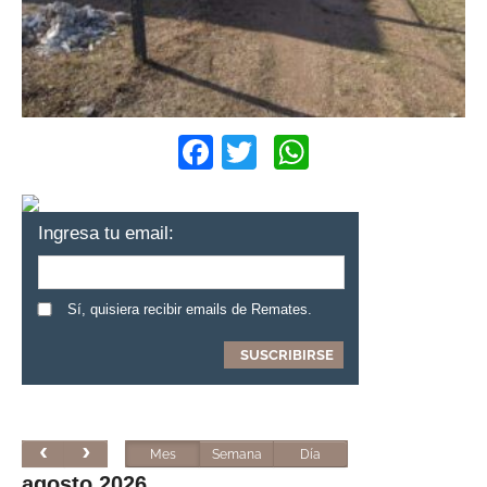
Facebook
Twitter
WhatsApp
Ingresa tu email:
Sí, quisiera recibir emails de Remates.
Mes
Semana
Día
agosto 2026