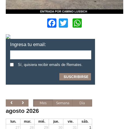
Facebook
Twitter
WhatsApp
Ingresa tu email:
Sí, quisiera recibir emails de Remates.
Mes
Semana
Día
agosto 2026
lun.
mar.
mié.
jue.
vie.
sáb.
27
28
29
30
31
1