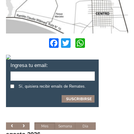
Facebook
Twitter
WhatsApp
Ingresa tu email:
Sí, quisiera recibir emails de Remates.
Mes
Semana
Día