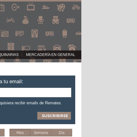
QUINARIAS
MERCADERÍA EN GENERAL
a tu email:
 quisiera recibir emails de Remates.
Mes
Semana
Día