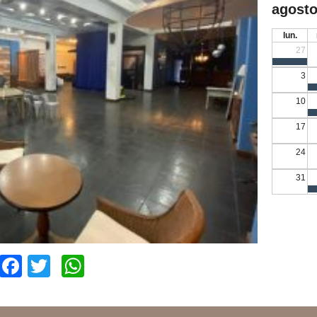
agosto
lun.
27
3
10
17
24
31
Facebook
Twitter
WhatsApp