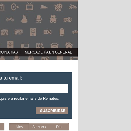
QUINARIAS
MERCADERÍA EN GENERAL
a tu email:
 quisiera recibir emails de Remates.
Mes
Semana
Día