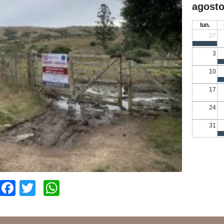
agosto
lun.
27
3
10
17
24
31
Facebook
Twitter
WhatsApp